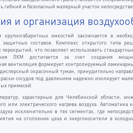
ть гибкий и безопасный малярный участок непосредств
я и организация воздухоо
ки крупногабаритных емкостей заключается в необх
 защитных составов. Комплекс открытого типа реш
х перекрытий, что позволяет использовать стандартн
ния ЛКМ достигается за счет создания мощног
ная вентиляция формирует контролируемый ламинарны
одисперсный окрасочный туман, принудительно направ
окраски сосудов под давлением надежно изолирует мал
ных примесей.
мператур, характерные для Челябинской области, 
го или электрического нагрева воздуха. Автоматика 
здуха исключительно в тех сегментах, где непосред
риятия на отопление цеха и энергоносители в холодн